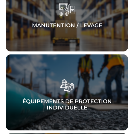
équipements
Découvrez nos
, la
levage
pour le
performants
de
transport
et le
manutention
!
sécurité
charges lourdes en toute
MANUTENTION / LEVAGE
de vos
sécurité
Garantissez la
collaborateurs avec nos équipements
conformes
et
fiables
de protection
ÉQUIPEMENTS DE PROTECTION
!
aux normes
INDIVIDUELLE