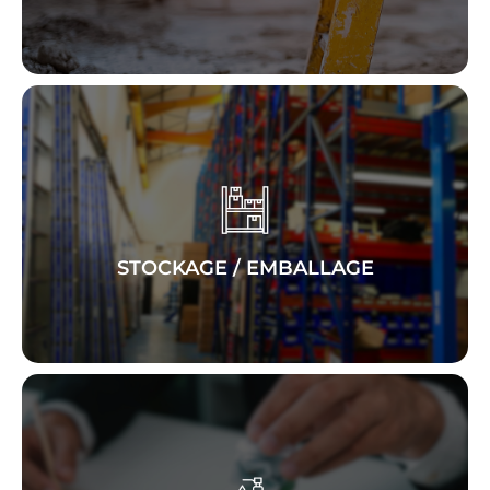
expédiez
et
protégez
,
Organisez
efficacement vos produits grâce à nos
emballage
et d’
stockage
solutions de
STOCKAGE / EMBALLAGE
Maintenez un environnement de