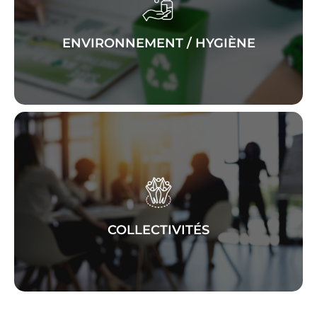
grâce à nos
conforme
et
propre
travail
gestion des
, de
entretien
produits d’
hygiène
et d’
déchets
ENVIRONNEMENT / HYGIÈNE
aménagement
et l’
gestion
Facilitez la
des espaces publics avec notre
et
infrastructures
gamme dédiée aux
!
collectivités
COLLECTIVITÉS