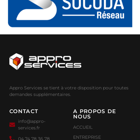
Appro Services se tient à votre disposition pour toutes
demandes supplémentaires.
CONTACT
A PROPOS DE
NOUS
info@appro-
ACCUEIL
services.fr
ENTREPRISE
04 74 78 36 78