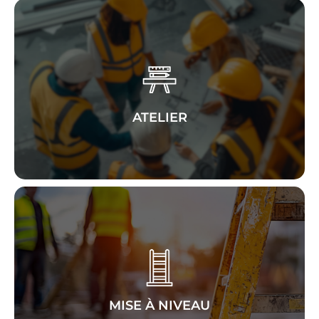
espaces de travail
Aménagez vos
,
mobilier
avec notre sélection de
pour
équipements
et
rangements
ateliers professionnels
ATELIER
avec des solutions
Équipez-vous
et
stabiliser
,
ajuster
adaptées pour
vos plateformes et postes
optimiser
de travail !
MISE À NIVEAU