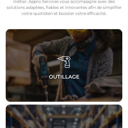
métier. Appro Services vous accompagne avec des
solutions adaptées, fiables et innovantes afin de simplifier
votre quotidien et booster votre efficacité.
outils
Retrouvez une gamme variée d’
pour répondre à tous vos
de qualité
réparation
,
maintenance
besoins en
bricolage
et
OUTILLAGE