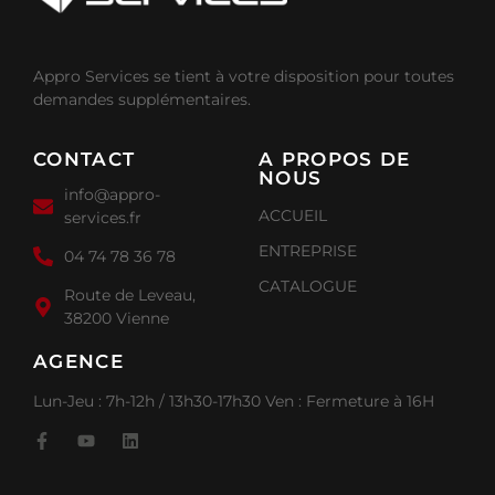
Appro Services se tient à votre disposition pour toutes
demandes supplémentaires.
CONTACT
A PROPOS DE
NOUS
info@appro-
ACCUEIL
services.fr
ENTREPRISE
04 74 78 36 78
CATALOGUE
Route de Leveau,
38200 Vienne
AGENCE
Lun-Jeu : 7h-12h / 13h30-17h30 Ven : Fermeture à 16H