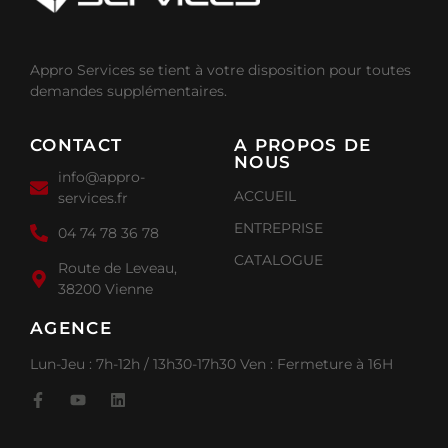
Appro Services se tient à votre disposition pour toutes
demandes supplémentaires.
CONTACT
A PROPOS DE
NOUS
info@appro-
ACCUEIL
services.fr
ENTREPRISE
04 74 78 36 78
CATALOGUE
Route de Leveau,
38200 Vienne
AGENCE
Lun-Jeu : 7h-12h / 13h30-17h30 Ven : Fermeture à 16H