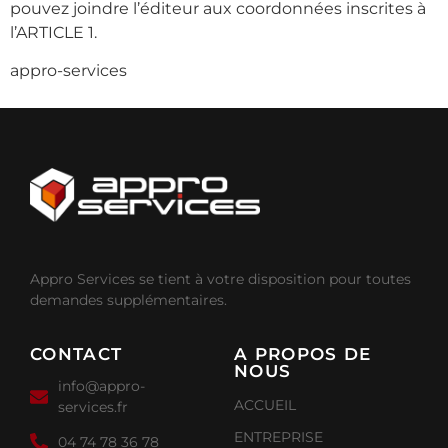
pouvez joindre l’éditeur aux coordonnées inscrites à
l’ARTICLE 1.
appro-services
Appro Services se tient à votre disposition pour toutes
demandes supplémentaires.
CONTACT
A PROPOS DE
NOUS
info@appro-
ACCUEIL
services.fr
ENTREPRISE
04 74 78 36 78